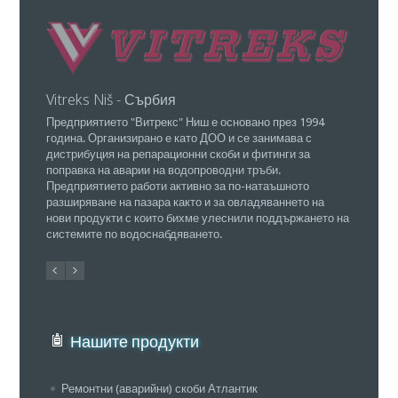
Vitreks Niš - Сърбия
ПФ "At
Предприятието "Витрекс" Ниш е основано през 1994
Собстве
година. Организирано е като ДОО и се занимава с
същевре
дистрибуция на репарационни скоби и фитинги за
"Атланти
поправка на аварии на водопроводни тръби.
регистри
Предприятието работи активно за по-натаъшното
страната
разширяване на пазара както и за овладяваннето на
нови продукти с които бихме улеснили поддържането на
системите по водоснабдяването.
Нашите продукти
Ремонтни (аварийни) скоби Атлантик