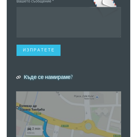
Вашето cъобщение *
И З П Р А Т Е Т Е
Къде се намираме?