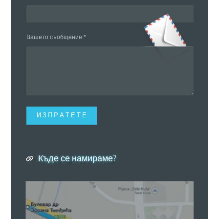
Вашето cъобщение *
И З П Р А Т Е Т Е
Къде се намираме?