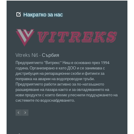
Накратко за нас
Vitreks Niš - Сърбия
ПФ "At
Предприятието "Витрекс" Ниш е основано през 1994
Собстве
година. Организирано е като ДОО и се занимава с
същевре
дистрибуция на репарационни скоби и фитинги за
"Атланти
поправка на аварии на водопроводни тръби.
регистри
Предприятието работи активно за по-натаъшното
страната
разширяване на пазара както и за овладяваннето на
нови продукти с които бихме улеснили поддържането на
системите по водоснабдяването.