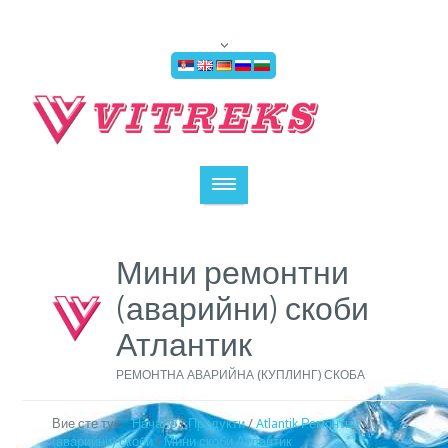
Мини ремонтни
(аварийни) скоби
Атлантик
РЕМОНТНА АВАРИЙНА (КУПЛИНГ) СКОБА
Вие сте тук:
Начало
/
Продукти
/
Atlantik Ремонтни
(аварийни) скоби
/
Мини скоби Атлантик